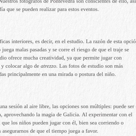
Nuestros fotógrafos de Pontevedra son conscientes de ello, así
ía que se pueden realizar para estos eventos.
cas interiores, es decir, en el estudio. La razón de esta opci
 juega malas pasadas y se corre el riesgo de que el traje se
dio ofrece mucha creatividad, ya que permite jugar con
, y colocar algo de
atrezzo
. Las fotos de estudio son más
adas principalmente en una mirada o postura del niño.
r una sesión al aire libre, las opciones son múltiples: puede ser
a, aprovechando la magia de Galicia. Al experimentar con el
a que los niños pueden jugar con él, bien sea corriendo o
asegurarnos de que el tiempo juega a favor.