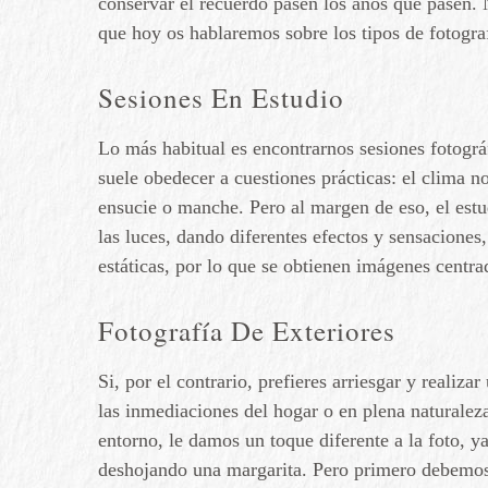
conservar el recuerdo pasen los años que pasen. 
que hoy os hablaremos sobre los tipos de fotograf
Sesiones En Estudio
Lo más habitual es encontrarnos sesiones fotográfi
suele obedecer a cuestiones prácticas: el clima no
ensucie o manche. Pero al margen de eso, el estu
las luces, dando diferentes efectos y sensaciones
estáticas, por lo que se obtienen imágenes centr
Fotografía De Exteriores
Si, por el contrario, prefieres arriesgar y realiza
las inmediaciones del hogar o en plena naturalez
entorno, le damos un toque diferente a la foto, y
deshojando una margarita. Pero primero debemos 